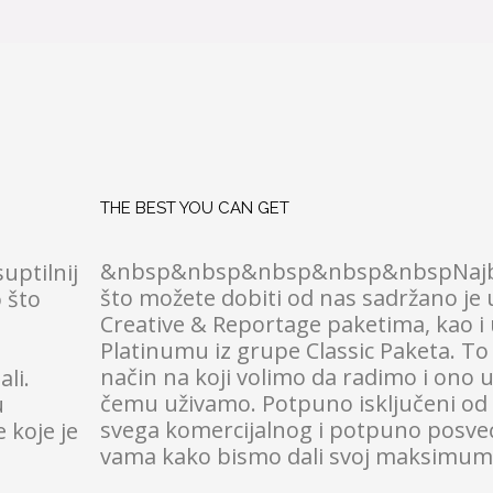
THE BEST YOU CAN GET
&nbsp&nbsp&nbsp&nbsp&nbspNajb
ptilnij
što možete dobiti od nas sadržano je 
o što
Creative & Reportage paketima, kao i 
Platinumu iz grupe Classic Paketa. To 
način na koji volimo da radimo i ono 
li.
čemu uživamo. Potpuno isključeni od
u
svega komercijalnog i potpuno posve
 koje je
vama kako bismo dali svoj maksimum