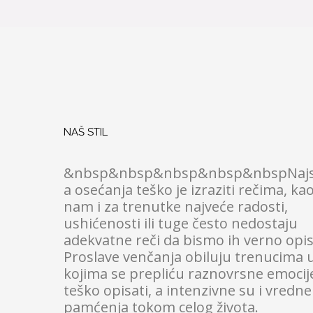
NAŠ STIL
&nbsp&nbsp&nbsp&nbsp&nbspNajsu
a osećanja teško je izraziti rečima, ka
nam i za trenutke najveće radosti,
ushićenosti ili tuge često nedostaju
adekvatne reči da bismo ih verno opisa
Proslave venčanja obiluju trenucima 
kojima se prepliću raznovrsne emocije
teško opisati, a intenzivne su i vredne
pamćenja tokom celog života.