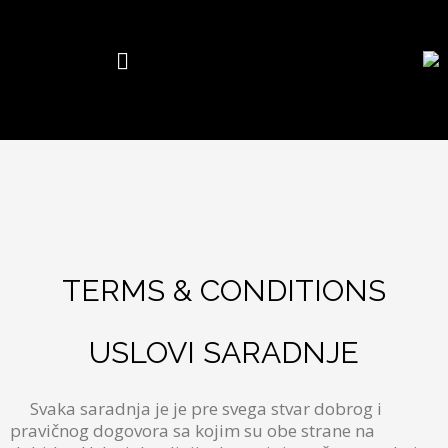
Skip
to
content
Main
Menu
TERMS & CONDITIONS
USLOVI SARADNJE
Svaka saradnja je je pre svega stvar dobrog i
pravičnog dogovora sa kojim su obe strane na