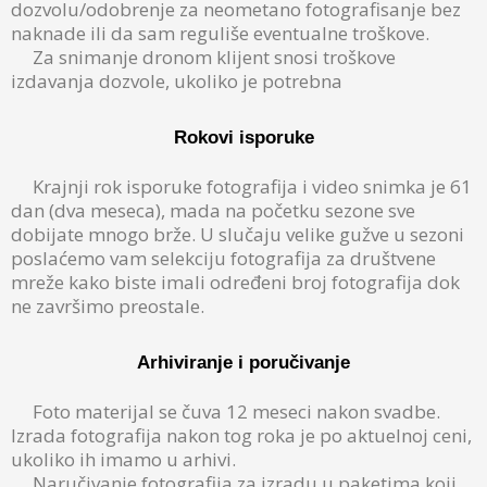
dozvolu/odobrenje za neometano fotografisanje bez
naknade ili da sam reguliše eventualne troškove.
Za snimanje dronom klijent snosi troškove
izdavanja dozvole, ukoliko je potrebna
Rokovi isporuke
Krajnji rok isporuke fotografija i video snimka je 61
dan (dva meseca), mada na početku sezone sve
dobijate mnogo brže. U slučaju velike gužve u sezoni
poslaćemo vam selekciju fotografija za društvene
mreže kako biste imali određeni broj fotografija dok
ne završimo preostale.
Arhiviranje i poručivanje
Foto materijal se čuva 12 meseci nakon svadbe.
Izrada fotografija nakon tog roka je po aktuelnoj ceni,
ukoliko ih imamo u arhivi.
Naručivanje fotografija za izradu u paketima koji