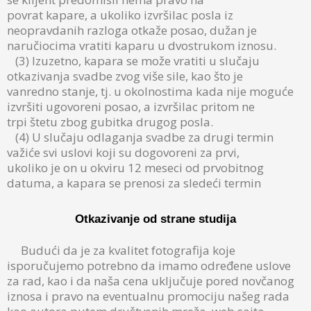
povrat kapare, a ukoliko izvršilac posla iz
neopravdanih razloga otkaže posao, dužan je
naručiocima vratiti kaparu u dvostrukom iznosu.
(3) Izuzetno, kapara se može vratiti u slučaju
otkazivanja svadbe zvog više sile, kao što je
vanredno stanje, tj. u okolnostima kada nije moguće
izvršiti ugovoreni posao, a izvršilac pritom ne
trpi štetu zbog gubitka drugog posla.
(4) U slučaju odlaganja svadbe za drugi termin
važiće svi uslovi koji su dogovoreni za prvi,
ukoliko je on u okviru 12 meseci od prvobitnog
datuma, a kapara se prenosi za sledeći termin
Otkazivanje od strane studija
Budući da je za kvalitet fotografija koje
isporučujemo potrebno da imamo određene uslove
za rad, kao i da naša cena uključuje pored novčanog
iznosa i pravo na eventualnu promociju našeg rada