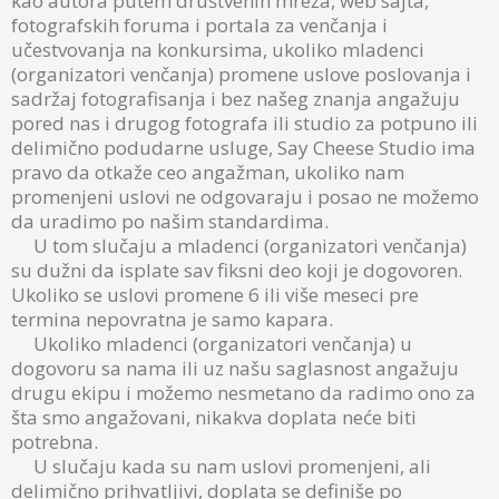
kao autora putem društvenih mreža, web sajta,
fotografskih foruma i portala za venčanja i
učestvovanja na konkursima, ukoliko mladenci
(organizatori venčanja) promene uslove poslovanja i
sadržaj fotografisanja i bez našeg znanja angažuju
pored nas i drugog fotografa ili studio za potpuno ili
delimično podudarne usluge, Say Cheese Studio ima
pravo da otkaže ceo angažman, ukoliko nam
promenjeni uslovi ne odgovaraju i posao ne možemo
da uradimo po našim standardima.
U tom slučaju a mladenci (organizatori venčanja)
su dužni da isplate sav fiksni deo koji je dogovoren.
Ukoliko se uslovi promene 6 ili više meseci pre
termina nepovratna je samo kapara.
Ukoliko mladenci (organizatori venčanja) u
dogovoru sa nama ili uz našu saglasnost angažuju
drugu ekipu i možemo nesmetano da radimo ono za
šta smo angažovani, nikakva doplata neće biti
potrebna.
U slučaju kada su nam uslovi promenjeni, ali
delimično prihvatljivi, doplata se definiše po