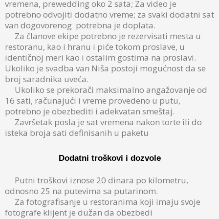
vremena, prewedding oko 2 sata; Za video je
potrebno odvojiti dodatno vreme; za svaki dodatni sat
van dogovorenog potrebna je doplata.
Za članove ekipe potrebno je rezervisati mesta u
restoranu, kao i hranu i piće tokom proslave, u
identičnoj meri kao i ostalim gostima na proslavi.
Ukoliko je svadba van Niša postoji mogućnost da se
broj saradnika uveća.
Ukoliko se prekorači maksimalno angažovanje od
16 sati, računajući i vreme provedeno u putu,
potrebno je obezbediti i adekvatan smeštaj.
Završetak posla je sat vremena nakon torte ili do
isteka broja sati definisanih u paketu
Dodatni troškovi i dozvole
Putni troškovi iznose 20 dinara po kilometru,
odnosno 25 na putevima sa putarinom.
Za fotografisanje u restoranima koji imaju svoje
fotografe klijent je dužan da obezbedi