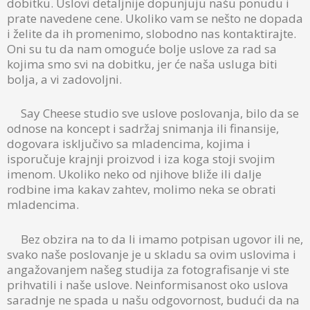
dobitku. Uslovi detaljnije dopunjuju našu ponudu i
prate navedene cene. Ukoliko vam se nešto ne dopada
i želite da ih promenimo, slobodno nas kontaktirajte.
Oni su tu da nam omoguće bolje uslove za rad sa
kojima smo svi na dobitku, jer će naša usluga biti
bolja, a vi zadovoljni.
Say Cheese studio sve uslove poslovanja, bilo da se
odnose na koncept i sadržaj snimanja ili finansije,
dogovara isključivo sa mladencima, kojima i
isporučuje krajnji proizvod i iza koga stoji svojim
imenom. Ukoliko neko od njihove bliže ili dalje
rodbine ima kakav zahtev, molimo neka se obrati
mladencima.
Bez obzira na to da li imamo potpisan ugovor ili ne,
svako naše poslovanje je u skladu sa ovim uslovima i
angažovanjem našeg studija za fotografisanje vi ste
prihvatili i naše uslove. Neinformisanost oko uslova
saradnje ne spada u našu odgovornost, budući da na