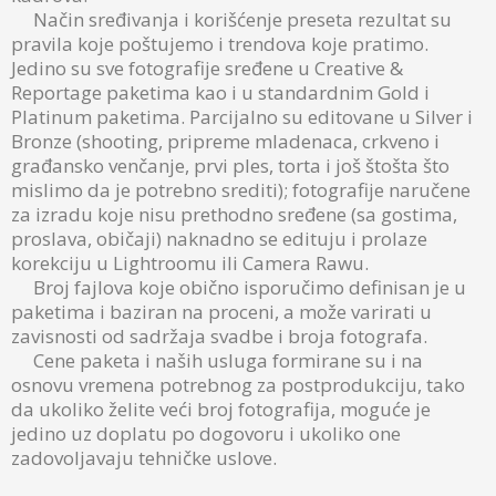
Način sređivanja i korišćenje preseta rezultat su
pravila koje poštujemo i trendova koje pratimo.
Jedino su sve fotografije sređene u Creative &
Reportage paketima kao i u standardnim Gold i
Platinum paketima. Parcijalno su editovane u Silver i
Bronze (shooting, pripreme mladenaca, crkveno i
građansko venčanje, prvi ples, torta i još štošta što
mislimo da je potrebno srediti); fotografije naručene
za izradu koje nisu prethodno sređene (sa gostima,
proslava, običaji) naknadno se edituju i prolaze
korekciju u Lightroomu ili Camera Rawu.
Broj fajlova koje obično isporučimo definisan je u
paketima i baziran na proceni, a može varirati u
zavisnosti od sadržaja svadbe i broja fotografa.
Cene paketa i naših usluga formirane su i na
osnovu vremena potrebnog za postprodukciju, tako
da ukoliko želite veći broj fotografija, moguće je
jedino uz doplatu po dogovoru i ukoliko one
zadovoljavaju tehničke uslove.