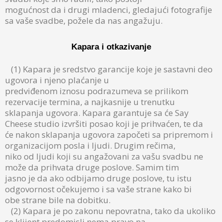
mogućnost da i drugi mladenci, gledajući fotografije
sa vaše svadbe, požele da nas angažuju.
Kapara i otkazivanje
(1) Kapara je sredstvo garancije koje je sastavni deo
ugovora i njeno plaćanje u
predviđenom iznosu podrazumeva se prilikom
rezervacije termina, a najkasnije u trenutku
sklapanja ugovora. Kapara garantuje sa će Say
Cheese studio izvršiti posao koji je prihvaćen, te da
će nakon sklapanja ugovora započeti sa pripremom i
organizacijom posla i ljudi. Drugim rečima,
niko od ljudi koji su angažovani za vašu svadbu ne
može da prihvata druge poslove. Samim tim
jasno je da ako odbijamo druge poslove, tu istu
odgovornost očekujemo i sa vaše strane kako bi
obe strane bile na dobitku.
(2) Kapara je po zakonu nepovratna, tako da ukoliko
se klijent predomisli nema pravo na