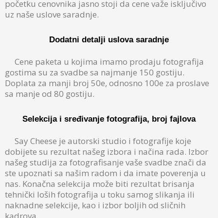
početku cenovnika jasno stoji da cene važe isključivo
uz naše uslove saradnje.
Dodatni detalji uslova saradnje
Cene paketa u kojima imamo prodaju fotografija
gostima su za svadbe sa najmanje 150 gostiju.
Doplata za manji broj 50e, odnosno 100e za proslave
sa manje od 80 gostiju.
Selekcija i sređivanje fotografija, broj fajlova
Say Cheese je autorski studio i fotografije koje
dobijete su rezultat našeg izbora i načina rada. Izbor
našeg studija za fotografisanje vaše svadbe znači da
ste upoznati sa našim radom i da imate poverenja u
nas. Konačna selekcija može biti rezultat brisanja
tehnički loših fotografija u toku samog slikanja ili
naknadne selekcije, kao i izbor boljih od sličnih
kadrova.