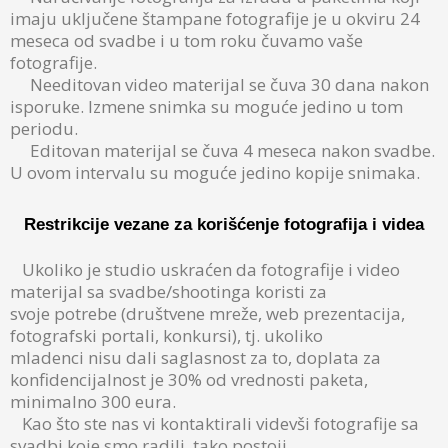
imaju uključene štampane fotografije je u okviru 24
meseca od svadbe i u tom roku čuvamo vaše
fotografije.
Needitovan video materijal se čuva 30 dana nakon
isporuke. Izmene snimka su moguće jedino u tom
periodu.
Editovan materijal se čuva 4 meseca nakon svadbe.
U ovom intervalu su moguće jedino kopije snimaka.
Restrikcije vezane za korišćenje fotografija i videa
Ukoliko je studio uskraćen da fotografije i video
materijal sa svadbe/shootinga koristi za
svoje potrebe (društvene mreže, web prezentacija,
fotografski portali, konkursi), tj. ukoliko
mladenci nisu dali saglasnost za to, doplata za
konfidencijalnost je 30% od vrednosti paketa,
minimalno 300 eura.
Kao što ste nas vi kontaktirali videvši fotografije sa
svadbi koje smo radili, tako postoji